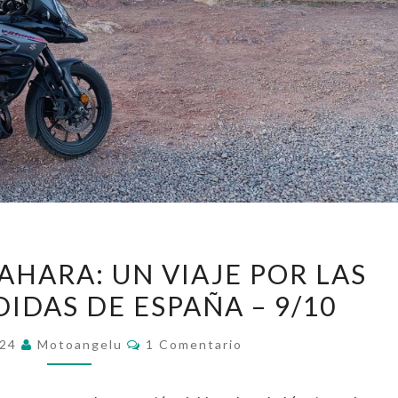
SOMBRAS
AHARA: UN VIAJE POR LAS
DEL
IDAS DE ESPAÑA – 9/10
SAHARA:
UN
Comentarios
024
Motoangelu
1 Comentario
VIAJE
POR