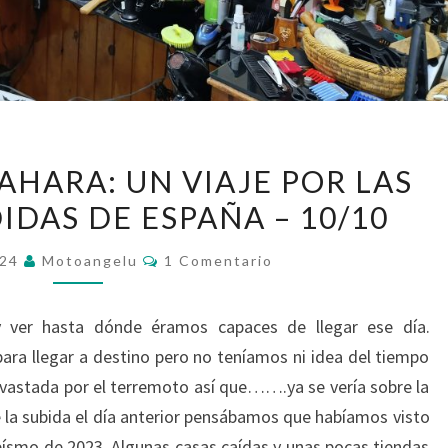
SOMBRAS
AHARA: UN VIAJE POR LAS
DEL
IDAS DE ESPAÑA – 10/10
SAHARA:
UN
Comentarios
024
Motoangelu
1 Comentario
VIAJE
POR
y ver hasta dónde éramos capaces de llegar ese día.
LAS
ara llegar a destino pero no teníamos ni idea del tiempo
HUELLAS
devastada por el terremoto así que…….ya se vería sobre la
PERDIDAS
la subida el día anterior pensábamos que habíamos visto
DE
eísmo de 2023. Algunas casas caídas y unas pocas tiendas