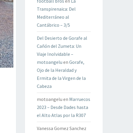
football bros
en
La
Transpirenaica: Del
Mediterráneo al
Cantábrico – 3/5
Del Desierto de Gorafe al
Cañón del Zumeta: Un
Viaje Inolvidable –
motoangelu
en
Gorafe,
Ojo de la Heraldad y
Ermita de la Virgen de la
Cabeza
motoangelu
en
Marruecos
2023 – Desde Dades hasta
el Alto Atlas por la R307
Vanessa Gomez Sanchez