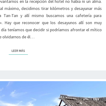
evantarnos en la recepción del hotel no había ni un alma.
LAS
al máximo, decidimos tirar kilómetros y desayunar más
HUELLAS
a Tan-Tan y allí mismo buscamos una cafetería para
PERDIDAS
». Hay que reconocer que los desayunos allí son muy
DE
día teníamos que decidir si podríamos afrontar el mítico
ESPAÑA
e olvidarnos de él…
–
9/10
LEER MÁS
LEER MÁS