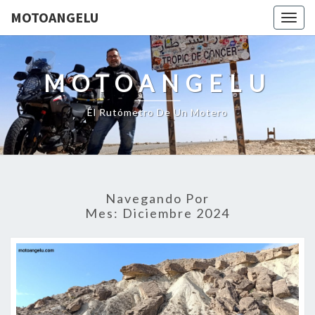
MOTOANGELU
Togg
navig
MOTOANGELU
El Rutómetro De Un Motero
Navegando Por
Mes:
Diciembre 2024