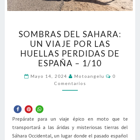
SOMBRAS
SOMBRAS DEL SAHARA:
DEL
UN VIAJE POR LAS
SAHARA:
HUELLAS PERDIDAS DE
UN
VIAJE
ESPAÑA – 1/10
POR
Comentario
Mayo 14, 2024
Motoangelu
0
LAS
Comentarios
HUELLAS
PERDIDAS
DE
ESPAÑA
Prepárate para un viaje épico en moto que te
–
transportará a las áridas y misteriosas tierras del
1/10
Sáhara Occidental, un lugar donde el pasado español