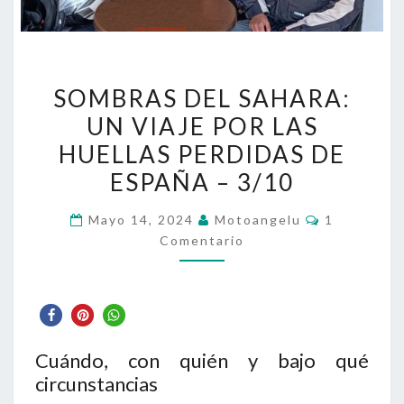
SOMBRAS
SOMBRAS DEL SAHARA:
DEL
UN VIAJE POR LAS
SAHARA:
HUELLAS PERDIDAS DE
UN
VIAJE
ESPAÑA – 3/10
POR
Comentario
Mayo 14, 2024
Motoangelu
1
LAS
Comentario
HUELLAS
PERDIDAS
DE
ESPAÑA
–
Cuándo, con quién y bajo qué
3/10
circunstancias