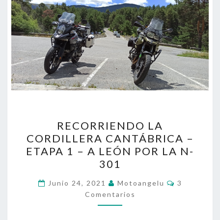
RECORRIENDO
RECORRIENDO LA
LA
CORDILLERA CANTÁBRICA –
CORDILLERA
ETAPA 1 – A LEÓN POR LA N-
CANTÁBRICA
301
–
Comentari
ETAPA
Junio 24, 2021
Motoangelu
3
Comentarios
1
–