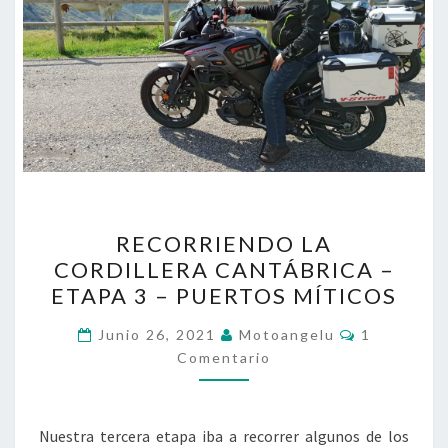
RECORRIENDO
RECORRIENDO LA
LA
CORDILLERA CANTÁBRICA –
CORDILLERA
ETAPA 3 – PUERTOS MÍTICOS
CANTÁBRICA
–
Comentari
Junio 26, 2021
Motoangelu
1
ETAPA
Comentario
3
–
Nuestra tercera etapa iba a recorrer algunos de los
PUERTOS