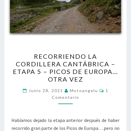
RECORRIENDO
RECORRIENDO LA
LA
CORDILLERA CANTÁBRICA –
CORDILLERA
ETAPA 5 – PICOS DE EUROPA…
CANTÁBRICA
OTRA VEZ
–
Comentari
ETAPA
Junio 28, 2021
Motoangelu
1
Comentario
5
–
PICOS
Habíamos dejado la etapa anterior después de haber
DE
recorrido gran parte de los Picos de Europa….pero no
EUROPA…