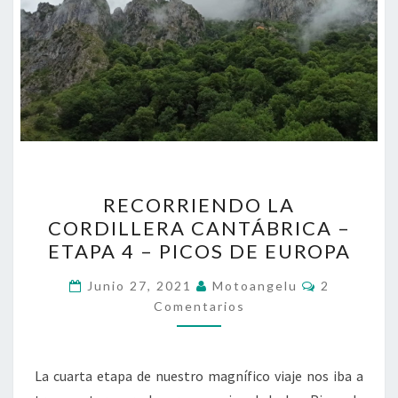
RECORRIENDO
RECORRIENDO LA
LA
CORDILLERA CANTÁBRICA –
CORDILLERA
ETAPA 4 – PICOS DE EUROPA
CANTÁBRICA
–
Comentari
Junio 27, 2021
Motoangelu
2
ETAPA
Comentarios
4
–
La cuarta etapa de nuestro magnífico viaje nos iba a
PICOS