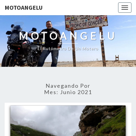
MOTOANGELU
Togg
navig
MOTOANGELU
El Rutómetro De Un Motero
Navegando Por
Mes:
Junio 2021