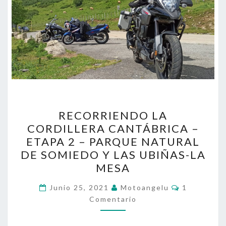
RECORRIENDO
RECORRIENDO LA
LA
CORDILLERA CANTÁBRICA –
CORDILLERA
ETAPA 2 – PARQUE NATURAL
CANTÁBRICA
DE SOMIEDO Y LAS UBIÑAS-LA
–
MESA
ETAPA
Comentari
2
Junio 25, 2021
Motoangelu
1
Comentario
–
PARQUE