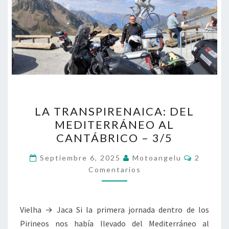
LA
LA TRANSPIRENAICA: DEL
TRANSPIRENAICA:
MEDITERRÁNEO AL
DEL
CANTÁBRICO – 3/5
MEDITERRÁNEO
AL
Comenta
Septiembre 6, 2025
Motoangelu
2
CANTÁBRICO
Comentarios
–
3/5
Vielha → Jaca Si la primera jornada dentro de los
Pirineos nos había llevado del Mediterráneo al