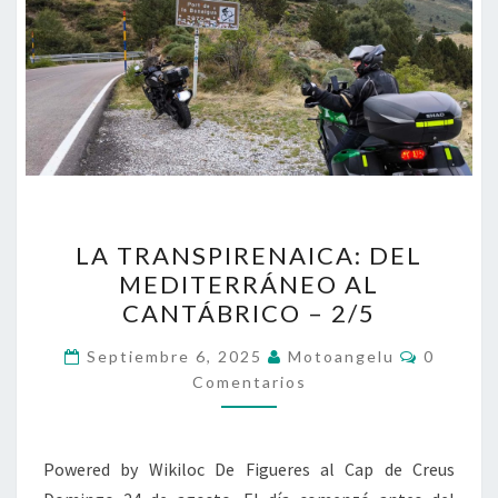
LA
LA TRANSPIRENAICA: DEL
TRANSPIRENAICA:
MEDITERRÁNEO AL
DEL
CANTÁBRICO – 2/5
MEDITERRÁNEO
AL
Comenta
Septiembre 6, 2025
Motoangelu
0
CANTÁBRICO
Comentarios
–
2/5
Powered by Wikiloc De Figueres al Cap de Creus