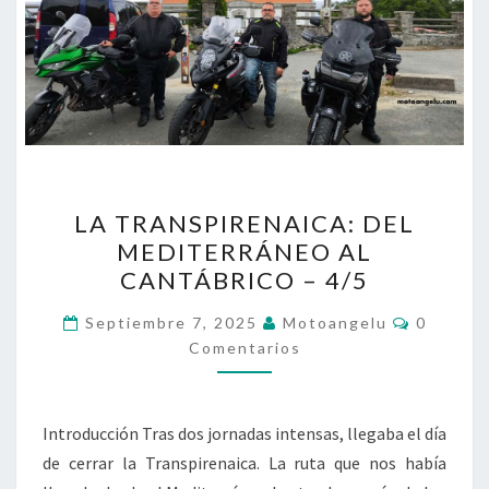
LA
LA TRANSPIRENAICA: DEL
TRANSPIRENAICA:
MEDITERRÁNEO AL
DEL
CANTÁBRICO – 4/5
MEDITERRÁNEO
AL
Comenta
Septiembre 7, 2025
Motoangelu
0
CANTÁBRICO
Comentarios
–
4/5
Introducción Tras dos jornadas intensas, llegaba el día
de cerrar la Transpirenaica. La ruta que nos había