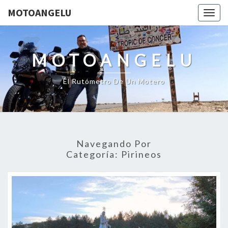
MOTOANGELU
Togg
navig
MOTOANGELU
El Rutómetro De Un Motero
Navegando Por
Categoría:
Pirineos