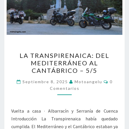
LA
LA TRANSPIRENAICA: DEL
TRANSPIRENAICA:
MEDITERRÁNEO AL
DEL
CANTÁBRICO – 5/5
MEDITERRÁNEO
AL
Comenta
Septiembre 8, 2025
Motoangelu
0
CANTÁBRICO
Comentarios
–
5/5
Vuelta a casa · Albarracín y Serranía de Cuenca
Introducción La Transpirenaica había quedado
cumplida. El Mediterráneo y el Cantábrico estaban ya