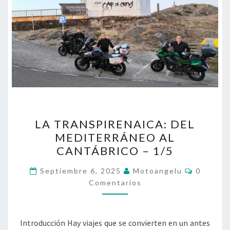
LA
LA TRANSPIRENAICA: DEL
TRANSPIRENAICA:
MEDITERRÁNEO AL
DEL
CANTÁBRICO – 1/5
MEDITERRÁNEO
AL
Comenta
Septiembre 6, 2025
Motoangelu
0
CANTÁBRICO
Comentarios
–
1/5
Introducción Hay viajes que se convierten en un antes