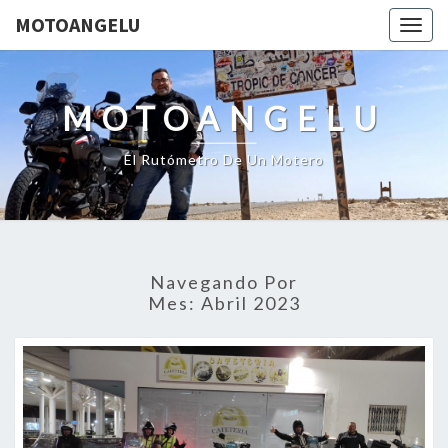
MOTOANGELU
Togg
navig
MOTOANGELU
El Rutómetro De Un Motero
Navegando Por
Mes:
Abril 2023