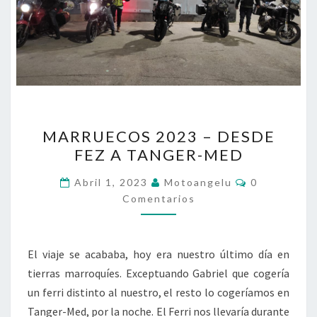
MARRUECOS
MARRUECOS 2023 – DESDE
2023
FEZ A TANGER-MED
–
DESDE
Comentario
Abril 1, 2023
Motoangelu
0
FEZ
Comentarios
A
TANGER-
El viaje se acababa, hoy era nuestro último día en
MED
tierras marroquíes. Exceptuando Gabriel que cogería
un ferri distinto al nuestro, el resto lo cogeríamos en
Tanger-Med, por la noche. El Ferri nos llevaría durante