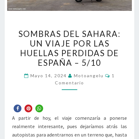
SOMBRAS
SOMBRAS DEL SAHARA:
DEL
UN VIAJE POR LAS
SAHARA:
HUELLAS PERDIDAS DE
UN
VIAJE
ESPAÑA – 5/10
POR
Comentario
Mayo 14, 2024
Motoangelu
1
LAS
Comentario
HUELLAS
PERDIDAS
DE
ESPAÑA
A partir de hoy, el viaje comenzaría a ponerse
–
realmente interesante, pues dejaríamos atrás las
5/10
autopistas para adentrarnos en un terreno que, hasta