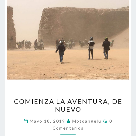
COMIENZA
COMIENZA LA AVENTURA, DE
LA
NUEVO
AVENTURA,
DE
Comentario
Mayo 18, 2019
Motoangelu
0
NUEVO
Comentarios