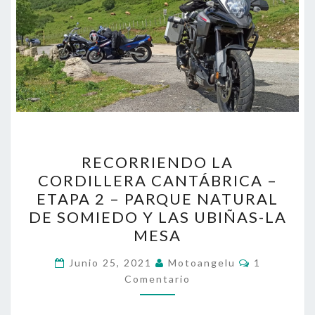
RECORRIENDO
RECORRIENDO LA
LA
CORDILLERA CANTÁBRICA –
CORDILLERA
ETAPA 2 – PARQUE NATURAL
CANTÁBRICA
DE SOMIEDO Y LAS UBIÑAS-LA
–
MESA
ETAPA
Comentari
2
Junio 25, 2021
Motoangelu
1
Comentario
–
PARQUE