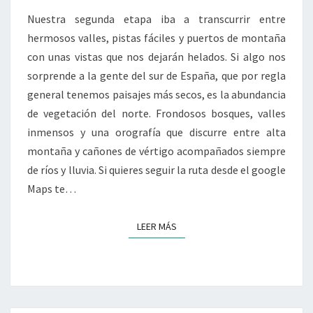
NATURAL
Nuestra segunda etapa iba a transcurrir entre
DE
hermosos valles, pistas fáciles y puertos de montaña
SOMIEDO
con unas vistas que nos dejarán helados. Si algo nos
Y
sorprende a la gente del sur de España, que por regla
LAS
general tenemos paisajes más secos, es la abundancia
UBIÑAS-
de vegetación del norte. Frondosos bosques, valles
LA
inmensos y una orografía que discurre entre alta
MESA
montaña y cañones de vértigo acompañados siempre
de ríos y lluvia. Si quieres seguir la ruta desde el google
Maps te…
LEER MÁS
LEER MÁS