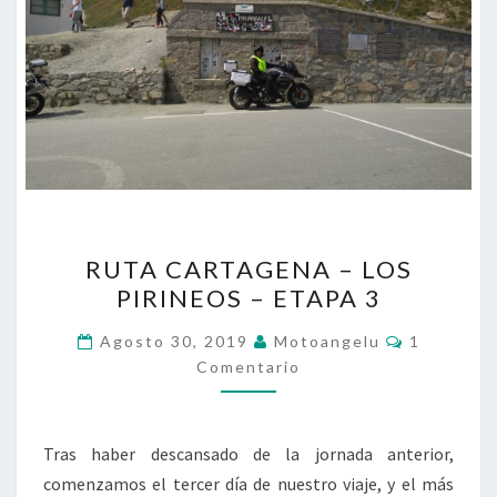
RUTA
RUTA CARTAGENA – LOS
CARTAGENA
PIRINEOS – ETAPA 3
–
LOS
Comentari
Agosto 30, 2019
Motoangelu
1
PIRINEOS
Comentario
–
ETAPA
Tras haber descansado de la jornada anterior,
3
comenzamos el tercer día de nuestro viaje, y el más