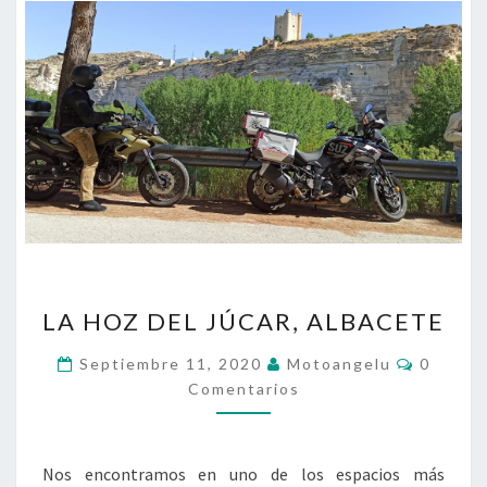
LA
LA HOZ DEL JÚCAR, ALBACETE
HOZ
DEL
Comenta
Septiembre 11, 2020
Motoangelu
0
JÚCAR,
Comentarios
ALBACETE
Nos encontramos en uno de los espacios más