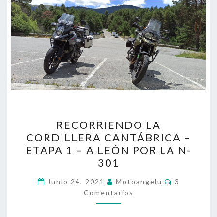
RECORRIENDO
RECORRIENDO LA
LA
CORDILLERA CANTÁBRICA –
CORDILLERA
ETAPA 1 – A LEÓN POR LA N-
CANTÁBRICA
301
–
Comentari
ETAPA
Junio 24, 2021
Motoangelu
3
Comentarios
1
–