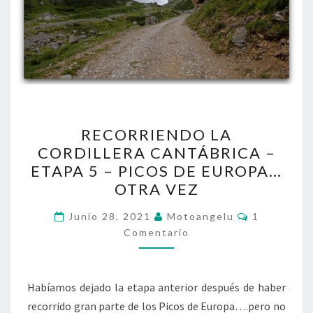
RECORRIENDO
RECORRIENDO LA
LA
CORDILLERA CANTÁBRICA –
CORDILLERA
ETAPA 5 – PICOS DE EUROPA…
CANTÁBRICA
OTRA VEZ
–
Comentari
ETAPA
Junio 28, 2021
Motoangelu
1
Comentario
5
–
PICOS
Habíamos dejado la etapa anterior después de haber
DE
recorrido gran parte de los Picos de Europa….pero no
EUROPA…