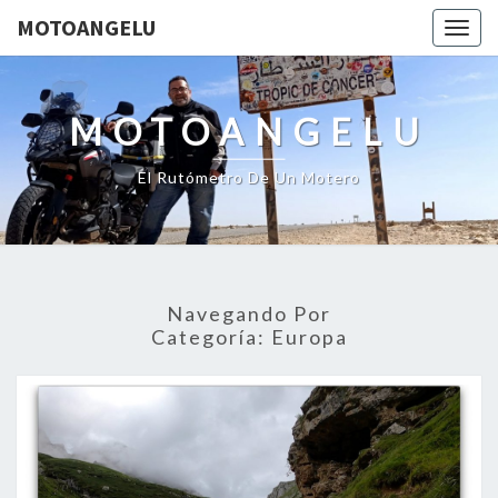
MOTOANGELU
Togg
navig
MOTOANGELU
El Rutómetro De Un Motero
Navegando Por
Categoría:
Europa