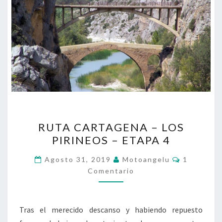
RUTA
RUTA CARTAGENA – LOS
CARTAGENA
PIRINEOS – ETAPA 4
–
LOS
Comentari
Agosto 31, 2019
Motoangelu
1
PIRINEOS
Comentario
–
ETAPA
Tras el merecido descanso y habiendo repuesto
4