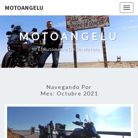
MOTOANGELU
Togg
navig
MOTOANGELU
El Rutómetro De Un Motero
Navegando Por
Mes:
Octubre 2021