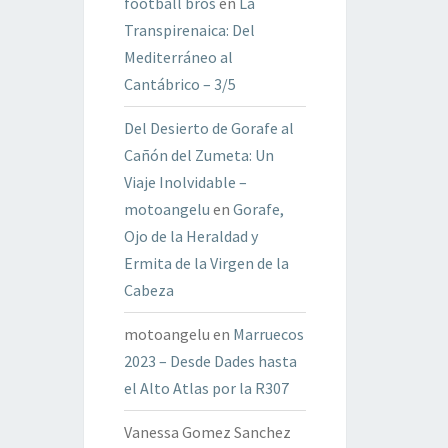
football bros
en
La
Transpirenaica: Del
Mediterráneo al
Cantábrico – 3/5
Del Desierto de Gorafe al
Cañón del Zumeta: Un
Viaje Inolvidable –
motoangelu
en
Gorafe,
Ojo de la Heraldad y
Ermita de la Virgen de la
Cabeza
motoangelu
en
Marruecos
2023 – Desde Dades hasta
el Alto Atlas por la R307
Vanessa Gomez Sanchez