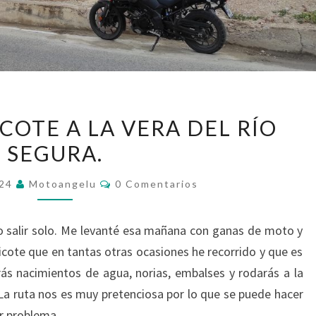
EL
ICOTE A LA VERA DEL RÍO
VALLE
SEGURA.
DE
RICOTE
Comentarios
024
Motoangelu
0 Comentarios
A
LA
o salir solo. Me levanté esa mañana con ganas de moto y
VERA
e Ricote que en tantas otras ocasiones he recorrido y que es
DEL
rás nacimientos de agua, norias, embalses y rodarás a la
RÍO
La ruta nos es muy pretenciosa por lo que se puede hacer
SEGURA.
or problema….