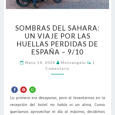
SOMBRAS
SOMBRAS DEL SAHARA:
DEL
UN VIAJE POR LAS
SAHARA:
HUELLAS PERDIDAS DE
UN
VIAJE
ESPAÑA – 9/10
POR
Comentario
Mayo 14, 2024
Motoangelu
1
LAS
Comentario
HUELLAS
PERDIDAS
DE
ESPAÑA
Lo primero era desayunar, pero al levantarnos en la
–
recepción del hotel no había ni un alma. Como
9/10
queríamos aprovechar el día al máximo, decidimos