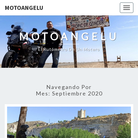
MOTOANGELU
Togg
navig
MOTOANGELU
El Rutómetro De Un Motero
Navegando Por
Mes:
Septiembre 2020