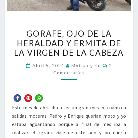
GORAFE,
GORAFE, OJO DE LA
OJO
HERALDAD Y ERMITA DE
DE
LA VIRGEN DE LA CABEZA
LA
HERALDAD
Comentario
Abril 5, 2024
Motoangelu
2
Y
Comentarios
ERMITA
DE
LA
VIRGEN
Este mes de abril iba a ser un gran mes en cuánto a
DE
salidas moteras. Pedro y Enrique querían moto y yo
LA
estaba aguantando porque a final de mes iba a
CABEZA
realizar el «gran» viaje de este año y no quería