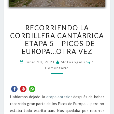
RECORRIENDO
RECORRIENDO LA
LA
CORDILLERA CANTÁBRICA
CORDILLERA
– ETAPA 5 – PICOS DE
CANTÁBRICA
–
EUROPA…OTRA VEZ
ETAPA
Comentari
Junio 28, 2021
Motoangelu
1
5
Comentario
–
PICOS
DE
EUROPA…
Habíamos dejado la
etapa anterior
después de haber
OTRA
recorrido gran parte de los Picos de Europa….pero no
VEZ
estaba todo escrito aún. Nos quedaba por recorrer