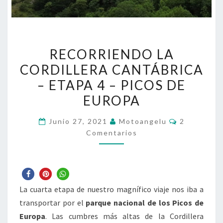
RECORRIENDO
RECORRIENDO LA
LA
CORDILLERA CANTÁBRICA
CORDILLERA
– ETAPA 4 – PICOS DE
CANTÁBRICA
–
EUROPA
ETAPA
Comentari
Junio 27, 2021
Motoangelu
2
4
Comentarios
–
PICOS
DE
EUROPA
La cuarta etapa de nuestro magnífico viaje nos iba a
transportar por el
parque nacional de los Picos de
Europa
. Las cumbres más altas de la Cordillera