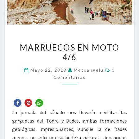
MARRUECOS
MARRUECOS EN MOTO
EN
4/6
MOTO
4/6
Comentario
Mayo 22, 2019
Motoangelu
0
Comentarios
La jornada del sábado nos llevaría a visitar las
gargantas del Todra y Dades, ambas formaciones
geológicas impresionantes, aunque la de Dades
menos, no solo por su belleza natural, sino por el