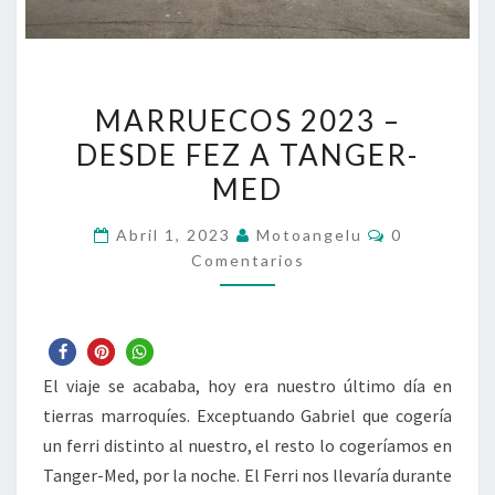
MARRUECOS
MARRUECOS 2023 –
2023
DESDE FEZ A TANGER-
–
MED
DESDE
FEZ
Comentario
Abril 1, 2023
Motoangelu
0
A
Comentarios
TANGER-
MED
El viaje se acababa, hoy era nuestro último día en
tierras marroquíes. Exceptuando Gabriel que cogería
un ferri distinto al nuestro, el resto lo cogeríamos en
Tanger-Med, por la noche. El Ferri nos llevaría durante