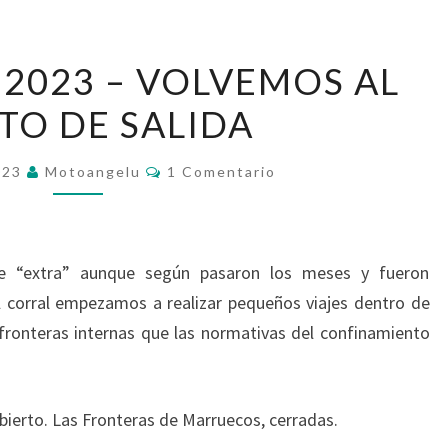
MARRUECOS
2023 – VOLVEMOS AL
2023
TO DE SALIDA
–
VOLVEMOS
Comentarios
AL
023
Motoangelu
1 Comentario
PUESTO
DE
SALIDA
e “extra” aunque según pasaron los meses y fueron
 corral empezamos a realizar pequeños viajes dentro de
 fronteras internas que las normativas del confinamiento
ierto. Las Fronteras de Marruecos, cerradas.