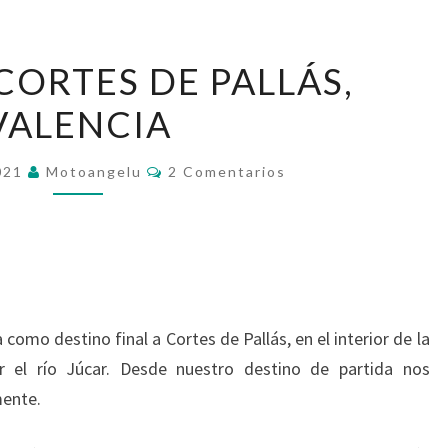
DESTINO,
CORTES DE PALLÁS,
CORTES
VALENCIA
DE
PALLÁS,
Comentarios
VALENCIA
2021
Motoangelu
2 Comentarios
ía como destino final a Cortes de Pallás, en el interior de la
 el río Júcar. Desde nuestro destino de partida nos
ente.