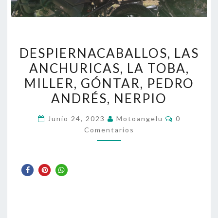
DESPIERNACABALLOS,
DESPIERNACABALLOS, LAS
LAS
ANCHURICAS, LA TOBA,
ANCHURICAS,
MILLER, GÓNTAR, PEDRO
LA
TOBA,
ANDRÉS, NERPIO
MILLER,
Comentari
Junio 24, 2023
Motoangelu
0
GÓNTAR,
Comentarios
PEDRO
ANDRÉS,
NERPIO