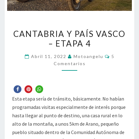
CANTABRIA
CANTABRIA Y PAÍS VASCO
Y
– ETAPA 4
PAÍS
VASCO
Comentario
Abril 11, 2022
Motoangelu
5
–
Comentarios
ETAPA
4
Esta etapa sería de tránsito, básicamente. No habían
programadas visitas especialmente de interés porque
hasta llegar al punto de destino, una casa rural en lo
alto de la montaña, a unos 5km de Arano, pequeño
pueblo situado dentro de la Comunidad Autónoma de