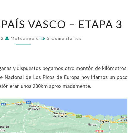
CANTABRIA
PAÍS VASCO – ETAPA 3
Y
PAÍS
Comentarios
022
Motoangelu
5 Comentarios
VASCO
–
ETAPA
ganas y dispuestos pegarnos otro montón de kilómetros.
3
ue Nacional de Los Picos de Europa hoy iríamos un poco
evisión eran unos 280km aproximadamente.