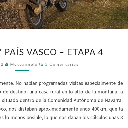
CANTABRIA
 PAÍS VASCO – ETAPA 4
Y
PAÍS
Comentarios
022
Motoangelu
5 Comentarios
VASCO
–
camente. No habían programadas visitas especialmente de
ETAPA
o de destino, una casa rural en lo alto de la montaña, a
4
 situado dentro de la Comunidad Autónoma de Navarra,
Vasco, nos distaban aproximadamente unos 400km, que la
as lo menos posible, lo que nos daban los cálculos unas 8