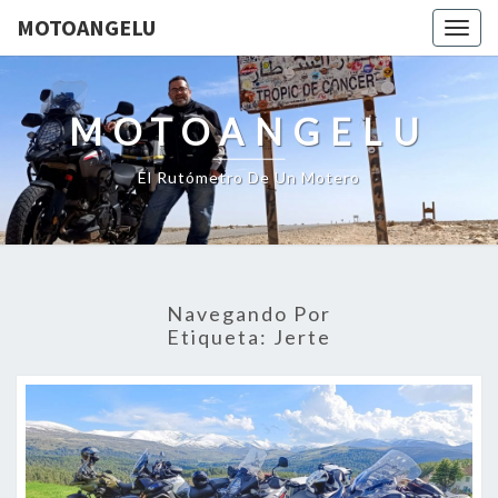
MOTOANGELU
Togg
navig
MOTOANGELU
El Rutómetro De Un Motero
Navegando Por
Etiqueta:
Jerte