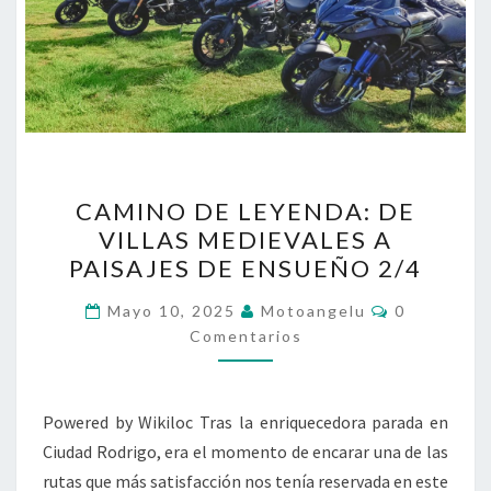
CAMINO
CAMINO DE LEYENDA: DE
DE
VILLAS MEDIEVALES A
LEYENDA:
PAISAJES DE ENSUEÑO 2/4
DE
VILLAS
Comentario
Mayo 10, 2025
Motoangelu
0
MEDIEVALES
Comentarios
A
PAISAJES
Powered by Wikiloc Tras la enriquecedora parada en
DE
Ciudad Rodrigo, era el momento de encarar una de las
ENSUEÑO
rutas que más satisfacción nos tenía reservada en este
2/4