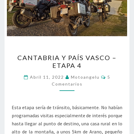
CANTABRIA
CANTABRIA Y PAÍS VASCO –
Y
ETAPA 4
PAÍS
VASCO
Comentario
Abril 11, 2022
Motoangelu
5
–
Comentarios
ETAPA
4
Esta etapa sería de tránsito, básicamente. No habían
programadas visitas especialmente de interés porque
hasta llegar al punto de destino, una casa rural en lo
alto de la montaña, a unos 5km de Arano, pequeño