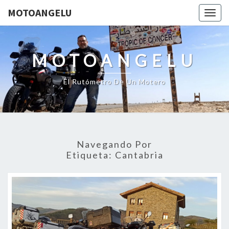
MOTOANGELU
Togg
navig
MOTOANGELU
El Rutómetro De Un Motero
Navegando Por
Etiqueta:
Cantabria