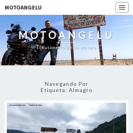
MOTOANGELU
Togg
navig
MOTOANGELU
El Rutómetro De Un Motero
Navegando Por
Etiqueta:
Almagro