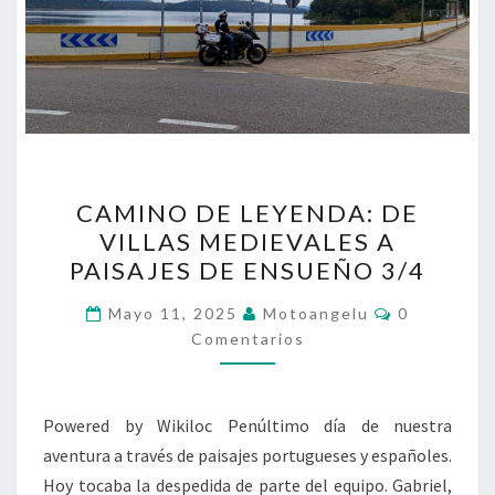
CAMINO
CAMINO DE LEYENDA: DE
DE
VILLAS MEDIEVALES A
LEYENDA:
PAISAJES DE ENSUEÑO 3/4
DE
VILLAS
Comentario
Mayo 11, 2025
Motoangelu
0
MEDIEVALES
Comentarios
A
PAISAJES
Powered by Wikiloc Penúltimo día de nuestra
DE
aventura a través de paisajes portugueses y españoles.
ENSUEÑO
Hoy tocaba la despedida de parte del equipo. Gabriel,
3/4