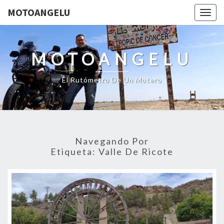
MOTOANGELU
Togg
navig
MOTOANGELU
El Rutómetro De Un Motero
Navegando Por
Etiqueta:
Valle De Ricote