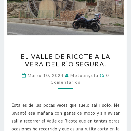
EL
EL VALLE DE RICOTE A LA
VALLE
VERA DEL RÍO SEGURA.
DE
RICOTE
Comentari
Marzo 10, 2024
Motoangelu
0
A
Comentarios
LA
VERA
Esta es de las pocas veces que suelo salir solo. Me
DEL
levanté esa mañana con ganas de moto y sin avisar
RÍO
salí a recorrer el Valle de Ricote que en tantas otras
SEGURA.
ocasiones he recorrido y que es una rutita corta en la