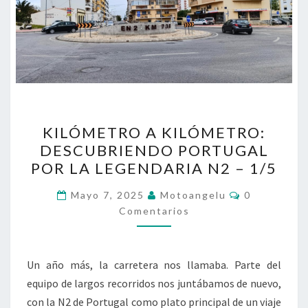
KILÓMETRO
KILÓMETRO A KILÓMETRO:
A
DESCUBRIENDO PORTUGAL
KILÓMETRO:
POR LA LEGENDARIA N2 – 1/5
DESCUBRIENDO
PORTUGAL
Comentario
Mayo 7, 2025
Motoangelu
0
POR
Comentarios
LA
LEGENDARIA
Un año más, la carretera nos llamaba. Parte del
N2
equipo de largos recorridos nos juntábamos de nuevo,
–
con la N2 de Portugal como plato principal de un viaje
1/5