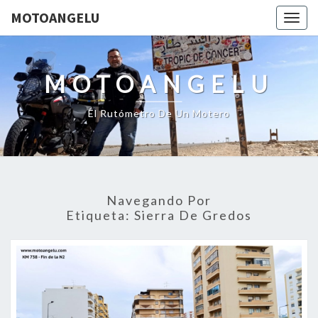
MOTOANGELU
Togg
navig
MOTOANGELU
El Rutómetro De Un Motero
Navegando Por
Etiqueta:
Sierra De Gredos