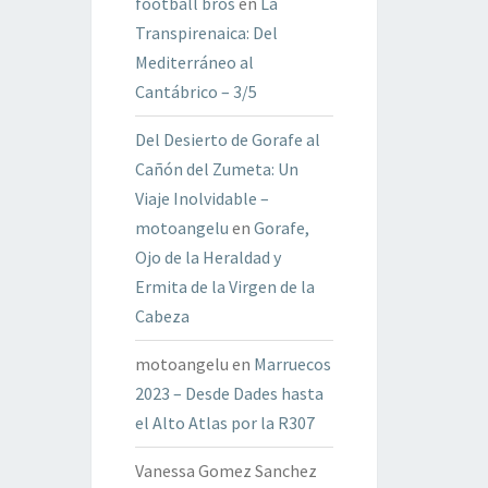
football bros
en
La
Transpirenaica: Del
Mediterráneo al
Cantábrico – 3/5
Del Desierto de Gorafe al
Cañón del Zumeta: Un
Viaje Inolvidable –
motoangelu
en
Gorafe,
Ojo de la Heraldad y
Ermita de la Virgen de la
Cabeza
motoangelu
en
Marruecos
2023 – Desde Dades hasta
el Alto Atlas por la R307
Vanessa Gomez Sanchez