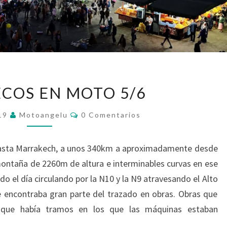
MARRUECOS
COS EN MOTO 5/6
EN
MOTO
Comentarios
019
Motoangelu
0 Comentarios
5/6
 hasta Marrakech, a unos 340km a aproximadamente desde
ontaña de 2260m de altura e interminables curvas en ese
do el día circulando por la N10 y la N9 atravesando el Alto
e encontraba gran parte del trazado en obras. Obras que
que había tramos en los que las máquinas estaban