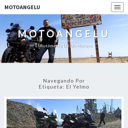
MOTOANGELU
Togg
navig
MOTOANGELU
El Rutómetro De Un Motero
Navegando Por
Etiqueta:
El Yelmo