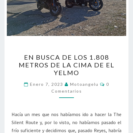
EN
EN BUSCA DE LOS 1.808
BUSCA
METROS DE LA CIMA DE EL
DE
YELMO
LOS
1.808
Comentario
Enero 7, 2023
Motoangelu
0
METROS
Comentarios
DE
LA
Hacía un mes que nos habíamos ido a hacer la The
CIMA
Silent Route y, por lo visto, no habíamos pasado el
DE
frío suficiente y decidimos que, pasado Reyes, habría
EL