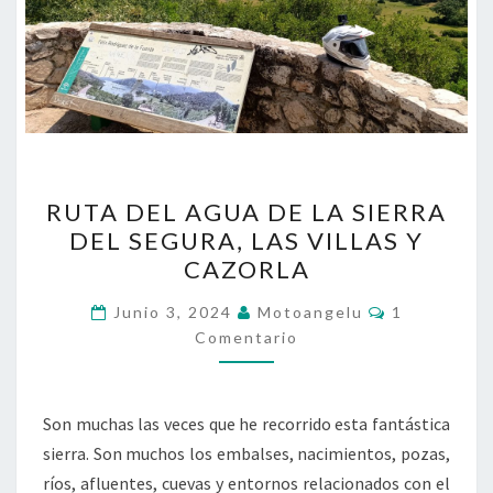
RUTA
RUTA DEL AGUA DE LA SIERRA
DEL
DEL SEGURA, LAS VILLAS Y
AGUA
CAZORLA
DE
LA
Comentario
Junio 3, 2024
Motoangelu
1
SIERRA
Comentario
DEL
SEGURA,
Son muchas las veces que he recorrido esta fantástica
LAS
sierra. Son muchos los embalses, nacimientos, pozas,
VILLAS
ríos, afluentes, cuevas y entornos relacionados con el
Y