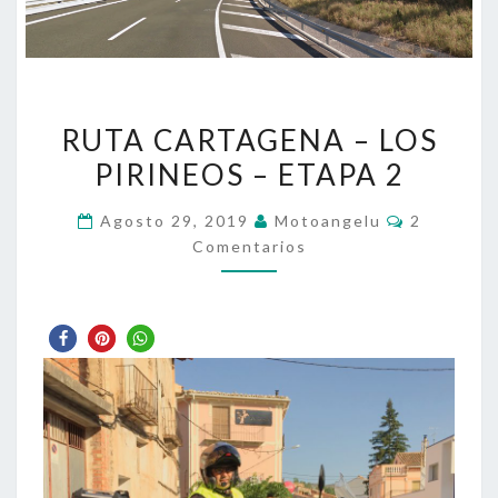
RUTA
RUTA CARTAGENA – LOS
CARTAGENA
PIRINEOS – ETAPA 2
–
LOS
Comentari
Agosto 29, 2019
Motoangelu
2
PIRINEOS
Comentarios
–
ETAPA
2