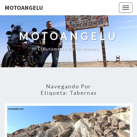
MOTOANGELU
Togg
navig
MOTOANGELU
El Rutómetro De Un Motero
Navegando Por
Etiqueta:
Tabernas