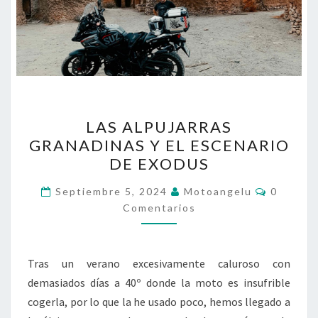
LAS
LAS ALPUJARRAS
ALPUJARRAS
GRANADINAS Y EL ESCENARIO
GRANADINAS
DE EXODUS
Y
EL
Comenta
Septiembre 5, 2024
Motoangelu
0
ESCENARIO
Comentarios
DE
EXODUS
Tras un verano excesivamente caluroso con
demasiados días a 40º donde la moto es insufrible
cogerla, por lo que la he usado poco, hemos llegado a