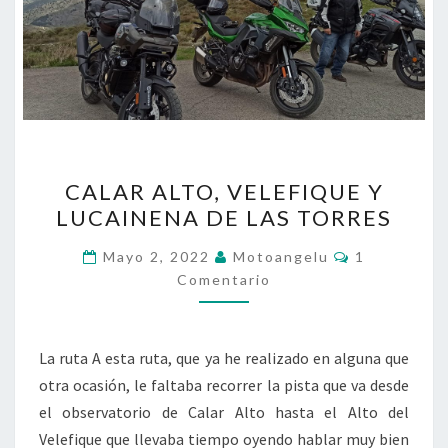
CALAR
CALAR ALTO, VELEFIQUE Y
ALTO,
LUCAINENA DE LAS TORRES
VELEFIQUE
Y
Comentario
Mayo 2, 2022
Motoangelu
1
LUCAINENA
Comentario
DE
LAS
La ruta A esta ruta, que ya he realizado en alguna que
TORRES
otra ocasión, le faltaba recorrer la pista que va desde
el observatorio de Calar Alto hasta el Alto del
Velefique que llevaba tiempo oyendo hablar muy bien