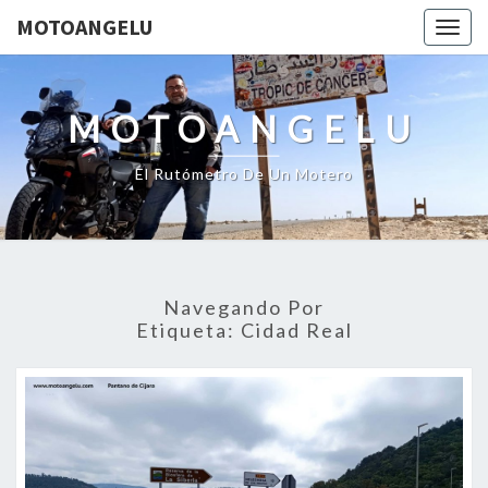
MOTOANGELU
Togg
navig
MOTOANGELU
El Rutómetro De Un Motero
Navegando Por
Etiqueta:
Cidad Real