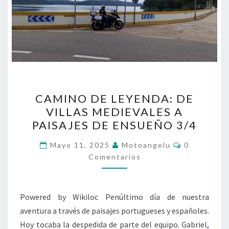
CAMINO
CAMINO DE LEYENDA: DE
DE
VILLAS MEDIEVALES A
LEYENDA:
PAISAJES DE ENSUEÑO 3/4
DE
VILLAS
Comentario
Mayo 11, 2025
Motoangelu
0
MEDIEVALES
Comentarios
A
PAISAJES
Powered by Wikiloc Penúltimo día de nuestra
DE
aventura a través de paisajes portugueses y españoles.
ENSUEÑO
Hoy tocaba la despedida de parte del equipo. Gabriel,
3/4