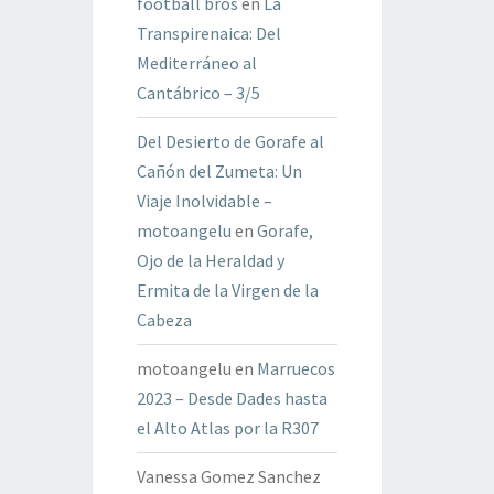
football bros
en
La
Transpirenaica: Del
Mediterráneo al
Cantábrico – 3/5
Del Desierto de Gorafe al
Cañón del Zumeta: Un
Viaje Inolvidable –
motoangelu
en
Gorafe,
Ojo de la Heraldad y
Ermita de la Virgen de la
Cabeza
motoangelu
en
Marruecos
2023 – Desde Dades hasta
el Alto Atlas por la R307
Vanessa Gomez Sanchez