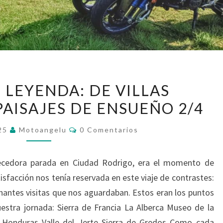
CAMINO
 LEYENDA: DE VILLAS
DE
PAISAJES DE ENSUEÑO 2/4
LEYENDA:
DE
Comentarios
025
Motoangelu
0 Comentarios
VILLAS
MEDIEVALES
uecedora parada en Ciudad Rodrigo, era el momento de
A
isfacción nos tenía reservada en este viaje de contrastes:
PAISAJES
inantes visitas que nos aguardaban. Estos eran los puntos
DE
stra jornada: Sierra de Francia La Alberca Museo de la
ENSUEÑO
 Honduras Valle del Jerte Sierra de Gredos Como cada