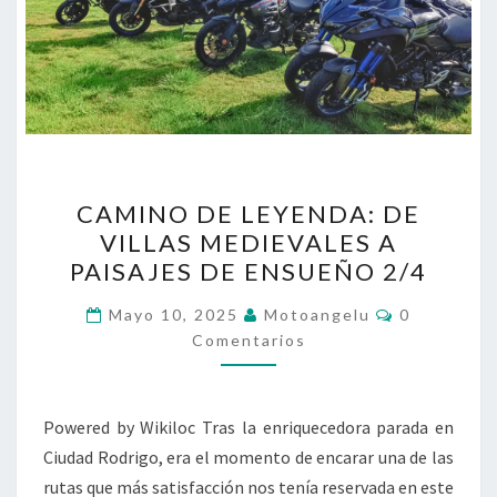
CAMINO
CAMINO DE LEYENDA: DE
DE
VILLAS MEDIEVALES A
LEYENDA:
PAISAJES DE ENSUEÑO 2/4
DE
VILLAS
Comentario
Mayo 10, 2025
Motoangelu
0
MEDIEVALES
Comentarios
A
PAISAJES
Powered by Wikiloc Tras la enriquecedora parada en
DE
Ciudad Rodrigo, era el momento de encarar una de las
ENSUEÑO
rutas que más satisfacción nos tenía reservada en este
2/4