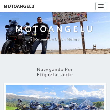
MOTOANGELU
Togg
navig
MOTOANGELU
El Rutómetro De Un Motero
Navegando Por
Etiqueta:
Jerte